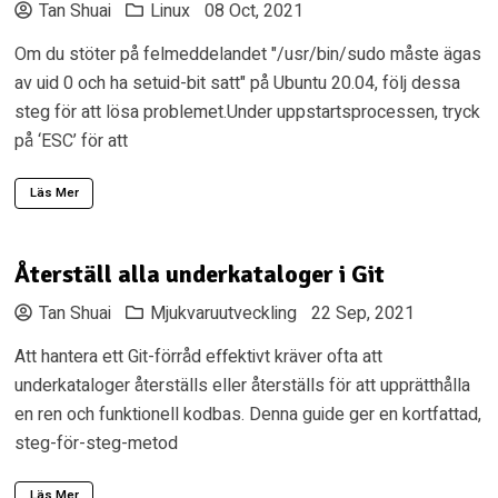
Tan Shuai
Linux
08 Oct, 2021
Om du stöter på felmeddelandet "/usr/bin/sudo måste ägas
av uid 0 och ha setuid-bit satt" på Ubuntu 20.04, följ dessa
steg för att lösa problemet.Under uppstartsprocessen, tryck
på ‘ESC’ för att
Läs Mer
Återställ alla underkataloger i Git
Tan Shuai
Mjukvaruutveckling
22 Sep, 2021
Att hantera ett Git-förråd effektivt kräver ofta att
underkataloger återställs eller återställs för att upprätthålla
en ren och funktionell kodbas. Denna guide ger en kortfattad,
steg-för-steg-metod
Läs Mer