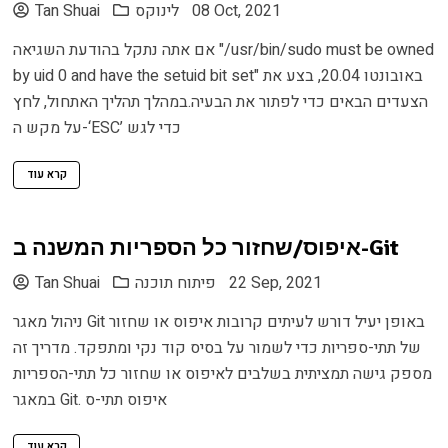
08 Oct, 2021
לינוקס
Tan Shuai
אם אתה נתקל בהודעת השגיאה "/usr/bin/sudo must be owned
by uid 0 and have the setuid bit set" באובונטו 20.04, בצע את
הצעדים הבאים כדי לפתור את הבעיה.במהלך תהליך האתחול, לחץ
על מקש ה-‘ESC’ כדי לגש
קרא עוד
איפוס/שחזור כל הספריות המשנה ב-Git
22 Sep, 2021
פיתוח תוכנה
Tan Shuai
ניהול מאגר Git באופן יעיל דורש לעיתים קרובות איפוס או שחזור
של תתי-ספריות כדי לשמור על בסיס קוד נקי ומתפקד. מדריך זה
מספק גישה תמציתית בשלבים לאיפוס או שחזור כל תתי-הספריות
במאגר Git. איפוס תתי-ס
קרא עוד