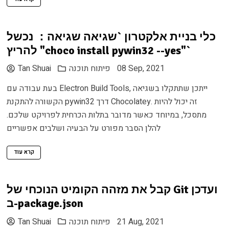
כלי בניית אלקטרון `שגיאה שגיאה： נכשל
להריץ "choco install pywin32 --yes"`
08 Sep, 2021
פיתוח תוכנה
Tan Shuai
בעת עבודה עם Electron Build Tools, ייתכן שתתקלו בשגיאה
הקשורה להתקנת pywin32 דרך Chocolatey. זה יכול להיות
מתסכל, במיוחד כאשר מדובר בתלות הכרחית לפרויקט שלכם.
להלן הסבר מפורט על הבעיה ושלבים אפשריים
קרא עוד
קבל את מזהה הקומיט הנוכחי של Git ועדכן
ב-package.json
21 Aug, 2021
פיתוח תוכנה
Tan Shuai