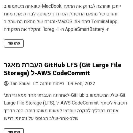
כשאתה משתמש ב-MacBook, ייתכן שתרצה לבדוק את המתח
והזרם של מתאם החשמל. הנה דרך פשוטה לבדוק את המתח
והזרם של מתאם החשמל ב-MacOS. פתח את Terminal.app
והקלד את הפקודה: `ioreg -l -n AppleSmartBattery -r
קרא עוד
העברת מאגר GitHub LFS (Git Large File
Storage) ל-AWS CodeCommit
09 Feb, 2022
פיתוח תוכנה
Tan Shuai
\nלאחרונה העברתי אחד ממאגרי ה-GitHub שלי, המשתמש ב-Git
Large File Storage (LFS), ל-AWS CodeCommit. חשבתי לשתף
אתכם בתהליך למקרה שתרצו לעשות משהו דומה. הנה מדריך
שלב-אחר-שלב מבוסס על ניסיוני. דריש
קרא עוד