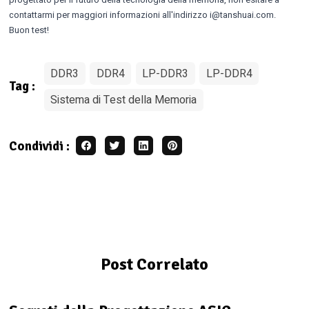
progettato per il futuro della tecnologia della memoria, non esitare a
contattarmi per maggiori informazioni all'indirizzo
i@tanshuai.com
.
Buon test!
DDR3
DDR4
LP-DDR3
LP-DDR4
Tag
:
Sistema di Test della Memoria
Condividi
:
Post Correlato