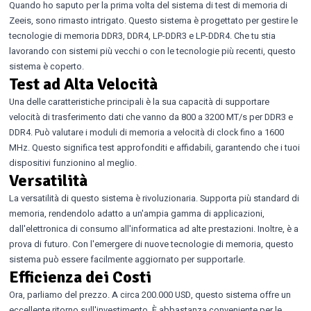
Quando ho saputo per la prima volta del sistema di test di memoria di
Zeeis, sono rimasto intrigato. Questo sistema è progettato per gestire le
tecnologie di memoria DDR3, DDR4, LP-DDR3 e LP-DDR4. Che tu stia
lavorando con sistemi più vecchi o con le tecnologie più recenti, questo
sistema è coperto.
Test ad Alta Velocità
Una delle caratteristiche principali è la sua capacità di supportare
velocità di trasferimento dati che vanno da 800 a 3200 MT/s per DDR3 e
DDR4. Può valutare i moduli di memoria a velocità di clock fino a 1600
MHz. Questo significa test approfonditi e affidabili, garantendo che i tuoi
dispositivi funzionino al meglio.
Versatilità
La versatilità di questo sistema è rivoluzionaria. Supporta più standard di
memoria, rendendolo adatto a un'ampia gamma di applicazioni,
dall'elettronica di consumo all'informatica ad alte prestazioni. Inoltre, è a
prova di futuro. Con l'emergere di nuove tecnologie di memoria, questo
sistema può essere facilmente aggiornato per supportarle.
Efficienza dei Costi
Ora, parliamo del prezzo. A circa 200.000 USD, questo sistema offre un
eccellente ritorno sull'investimento. È abbastanza conveniente per le