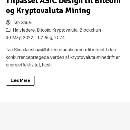
Tilpasset ASIC Design til Bitcoin
og Kryptovaluta Mining
Tan Shuai
Halvledere
,
Bitcoin
,
Kryptovaluta
,
Blockchain
30 May, 2022
02 Aug, 2024
Tan
Shuaitanshuai@btc.comtanshuai.comAbstract
I den
konkurrenceprægede verden af kryptovaluta-minedrift er
energieffektivitet, hash
Læs Mere