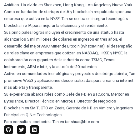
Asiático. Ha vivido en Shenzhen, Hong Kong, Los Ángeles y Nueva York.
Como cofundador de startups de IA y blockchain respaldadas por una
empresa que cotiza en la NYSE, Tan se centra en integrar tecnologías
blockchain e IA para mejorar la eficiencia y el rendimiento.
Sus principales logros incluyen el crecimiento de una startup hasta
alcanzar los 5 mil millones de dólares en ingresos en tres años, el
desarrollo del mejor ASIC Miner de Bitcoin (WhatsMiner), el desempeño
de roles clave en empresas que cotizan en NASDAQ, HKSE y NYSE, la
colaboración con gigantes de la industria como TSMC, Texas
Instruments, ARM e Intel, y la autoría de 20 patentes.
Activo en comunidades tecnológicas y proyectos de código abierto, Tan
promueve Web3 y aplicaciones descentralizadas para crear una internet
más abierta y transparente.
Su experiencia abarca roles como Jefe de I+D en BTC.com, Mentor en
ByteDance, Director Técnico en MicroBT, Director de Negocios
Blockchain en SMiT, CTO en Zeeis, Gerente de I+D en Vimicro y Ingeniero
Principal en Q-Net Technologies.
Para consultas, contacte a Tan en
tanshuai@btc.com
.
github
twitter
linkedin