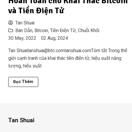
Hoàn Toàn cho Khai Thác Bitcoin
và Tiền Điện Tử
Tan Shuai
Bán Dẫn
,
Bitcoin
,
Tiền Điện Tử
,
Chuỗi Khối
30 May, 2022
02 Aug, 2024
Tan
Shuaitanshuai@btc.comtanshuai.comT
óm tắt Trong thế
giới cạnh tranh của khai thác tiền điện tử, hiệu suất năng
lượng, hiệu suất
Đọc Thêm
Tan Shuai