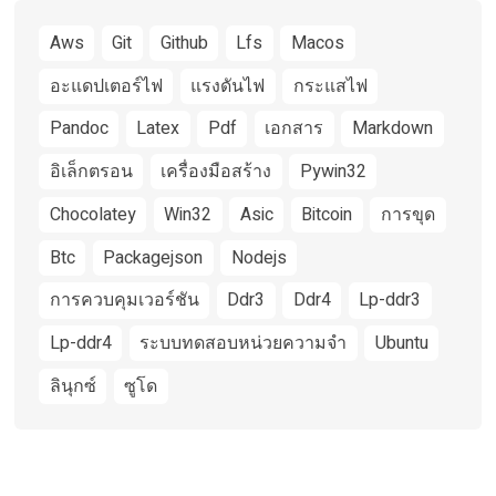
Aws
Git
Github
Lfs
Macos
อะแดปเตอร์ไฟ
แรงดันไฟ
กระแสไฟ
Pandoc
Latex
Pdf
เอกสาร
Markdown
อิเล็กตรอน
เครื่องมือสร้าง
Pywin32
Chocolatey
Win32
Asic
Bitcoin
การขุด
Btc
Packagejson
Nodejs
การควบคุมเวอร์ชัน
Ddr3
Ddr4
Lp-ddr3
Lp-ddr4
ระบบทดสอบหน่วยความจำ
Ubuntu
ลินุกซ์
ซูโด