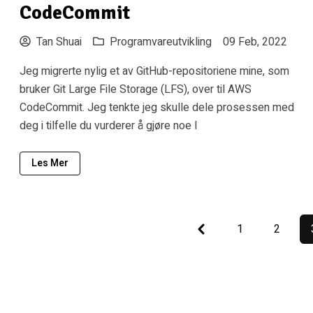
CodeCommit
Tan Shuai
Programvareutvikling
09 Feb, 2022
Jeg migrerte nylig et av GitHub-repositoriene mine, som
bruker Git Large File Storage (LFS), over til AWS
CodeCommit. Jeg tenkte jeg skulle dele prosessen med
deg i tilfelle du vurderer å gjøre noe l
Les Mer
Previous
1
2