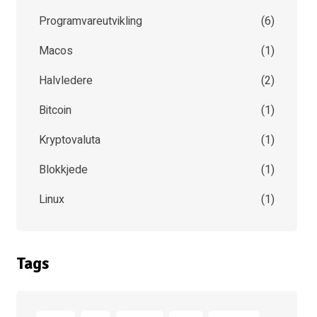
Programvareutvikling
(
6
)
Macos
(
1
)
Halvledere
(
2
)
Bitcoin
(
1
)
Kryptovaluta
(
1
)
Blokkjede
(
1
)
Linux
(
1
)
Tags