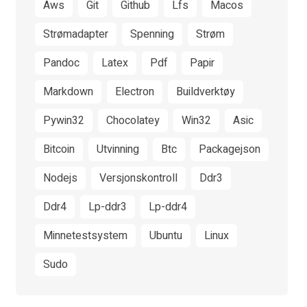
Aws
Git
Github
Lfs
Macos
Strømadapter
Spenning
Strøm
Pandoc
Latex
Pdf
Papir
Markdown
Electron
Buildverktøy
Pywin32
Chocolatey
Win32
Asic
Bitcoin
Utvinning
Btc
Packagejson
Nodejs
Versjonskontroll
Ddr3
Ddr4
Lp-ddr3
Lp-ddr4
Minnetestsystem
Ubuntu
Linux
Sudo