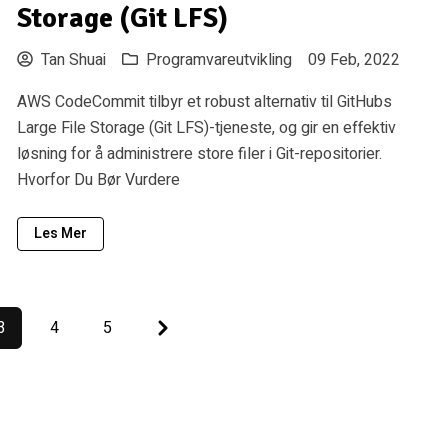
Storage (Git LFS)
Tan Shuai
Programvareutvikling
09 Feb, 2022
AWS CodeCommit tilbyr et robust alternativ til GitHubs
Large File Storage (Git LFS)-tjeneste, og gir en effektiv
løsning for å administrere store filer i Git-repositorier.
Hvorfor Du Bør Vurdere
Les Mer
Next
3
4
5