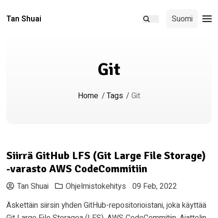
Tan Shuai
Suomi
Git
Home
/
Tags
/
Git
Siirrä GitHub LFS (Git Large File Storage)
-varasto AWS CodeCommitiin
Tan Shuai
Ohjelmistokehitys
09 Feb, 2022
Äskettäin siirsin yhden GitHub-repositorioistani, joka käyttää
Git Large File Storagea (LFS), AWS CodeCommitiin. Ajattelin