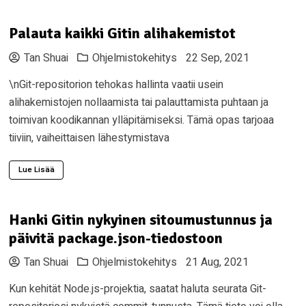
Palauta kaikki Gitin alihakemistot
Tan Shuai
Ohjelmistokehitys
22 Sep, 2021
\nGit-repositorion tehokas hallinta vaatii usein
alihakemistojen nollaamista tai palauttamista puhtaan ja
toimivan koodikannan ylläpitämiseksi. Tämä opas tarjoaa
tiiviin, vaiheittaisen lähestymistava
Lue Lisää
Hanki Gitin nykyinen sitoumustunnus ja
päivitä package.json-tiedostoon
Tan Shuai
Ohjelmistokehitys
21 Aug, 2021
Kun kehität Node.js-projektia, saatat haluta seurata Git-